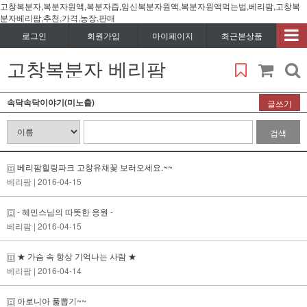
고창복분자,복분자원액,복분자즙,임신복분자원액,복분자원액먹는법,베리팜,고창복
분자베리팜,추천,가격,농장,판매
로그인
회원가입
마이페이지
최근본상품
고창복분자 베리팜
속닥속닥이야기(미노출)
글쓰기
검색
베리팜힐링파크 고창유채꽃 보러오세요.~~
베리팜
| 2016-04-15
- 혜민스님의 따뜻한 응원 -
베리팜
| 2016-04-15
★ 가슴 속 항상 기억나는 사람 ★
베리팜
| 2016-04-14
아로니아 풀뽑기~~