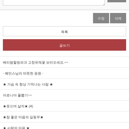
수정
삭제
목록
글쓰기
베리팜힐링파크 고창유채꽃 보러오세요.~~
- 혜민스님의 따뜻한 응원 -
★ 가슴 속 항상 기억나는 사람 ★
아로니아 풀뽑기~~
★웃으며 살자★ (4)
★참 좋은 마음의 길동무★
★ 사람의 마음 ★