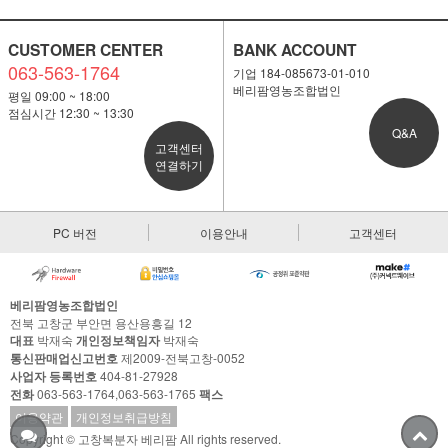
CUSTOMER CENTER
BANK ACCOUNT
063-563-1764
기업 184-085673-01-010
베리팜영농조합법인
평일 09:00 ~ 18:00
점심시간 12:30 ~ 13:30
Q&A
고객센터
연결하기
PC 버전
이용안내
고객센터
베리팜영농조합법인
전북 고창군 부안면 용산용흥길 12
대표
박재숙
개인정보책임자
박재숙
통신판매업신고번호
제2009-전북고창-0052
사업자 등록번호
404-81-27928
전화
063-563-1764,063-563-1765
팩스
이용약관
개인정보취급방침
Copyright © 고창복분자 베리팜 All rights reserved.