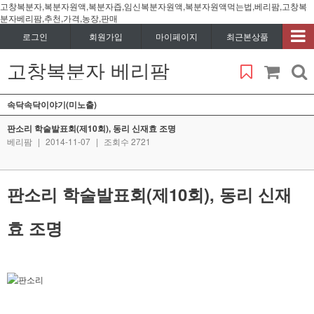
고창복분자,복분자원액,복분자즙,임신복분자원액,복분자원액먹는법,베리팜,고창복
분자베리팜,추천,가격,농장,판매
로그인
회원가입
마이페이지
최근본상품
고창복분자 베리팜
속닥속닥이야기(미노출)
판소리 학술발표회(제10회), 동리 신재효 조명
베리팜
|
2014-11-07
|
조회수 2721
판소리 학술발표회(제10회), 동리 신재
효 조명