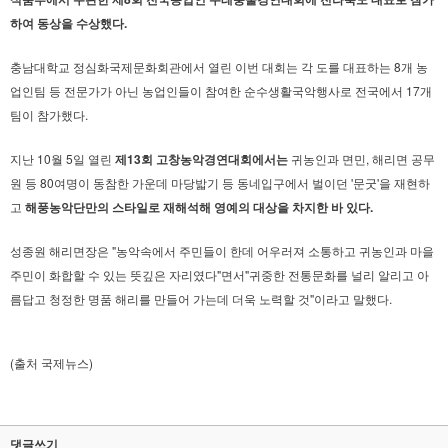
하여 동상을 수상했다.
충남대학교 정심화국제문화회관에서 열린 이번 대회는 각 도를 대표하는 8개 농
업인팀 등 전문가가 아닌 농업인들이 참여한 순수생활국악행사로 전국에서 17개
팀이 참가했다.
지난 10월 5일 열린
제13회 고창농악경연대회에서는
귀농인과 면민, 해리면 공무
원 등 80여명이 동참한 가운데 마당밟기 등 동네입구에서 벌이던 '문굿'을 재현하
고
해풍농악단만의 스타일로 재해석해 영예의 대상을 차지한 바 있다.
성종원 해리면장은 "농악속에서 주민들이 한데 어우러져 소통하고 귀농인과 마을
주민이 화합할 수 있는 뜻깊은 자리였다"면서"귀중한 전통문화를 널리 알리고 아
름답고 청정한 명품 해리를 만들어 가는데 더욱 노력할 것"이라고 말했다.
(출처 국제뉴스)
댓글쓰기