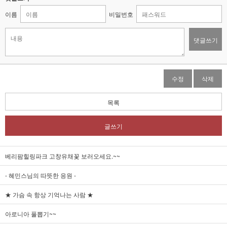
이름
비밀번호
댓글쓰기
수정
삭제
목록
글쓰기
베리팜힐링파크 고창유채꽃 보러오세요.~~
- 혜민스님의 따뜻한 응원 -
★ 가슴 속 항상 기억나는 사람 ★
아로니아 풀뽑기~~