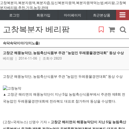
고창복분자,복분자원액,복분자즙,임신복분자원액,복분자원액먹는법,베리팜,고창복
분자베리팜,추천,가격,농장,판매
로그인
회원가입
마이페이지
최근본상품
고창복분자 베리팜
속닥속닥이야기(미노출)
고창군 해풍농악단, 농림축산식품부 주관 "농업인 두레풍물경연대회" 동상 수상
베리팜
|
2014-11-06
|
조회수 2820
고창군 해풍농악단, 농림축산식품부 주관 "농업인 두레풍물경연대회" 동상 수상
▲ 고창군 해리면의 해풍농악단이 지난 5일 농림축산식품부에서 주관한 제8회 전
국농업인 두레풍물경연대회에 전라북도 대표로 참가하여 동상을 수상했다.
(고창=국제뉴스) 신명수 기자 =
고창군 해리면의 해풍농악단이 지난 5일 농림축산
식품부에서 주관한 제8회 전국농업인 두레풍물경연대회에 전라북도 대표로 참가