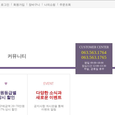
로그인
회원가입
장바구니
나의쇼핑
주문조회
CUSTOMER
CENTER
063.563.1764
커뮤니티
063.563.1765
평일 09:00~18:00
점심시간 12:00~13:30
주말, 공휴일 휴무
원등급별
다양한 소식과
상시 할인
새로운 이벤트
구매금액 20~70만원
공지사항 게시판을 통해
~7% 상시 할인
이벤트 알림