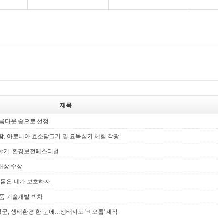
제목
아름다운 숲으로 선정
, 아로니아 효소담그기 및 묘목심기 체험 각광
이야기’ 환경보전페스티벌
대상 수상
 몸은 내가 보호하자.
식품 기술개발 박차
군, 생태환경 한 눈에…생태지도 '비오톱' 제작