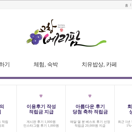
홈
하기
체험, 숙박
치유밥상, 카페
의
이용후기 작성
아름다운 후기
회
립
적립금 지급
당첨 축하 적립금
동 적립
게시판 후기 1,000원
매달 열 분 베스트 후기 선정
최근 1년 
제외
인스타그램 후기 1,000원
적립금 20,000원 지급
1%