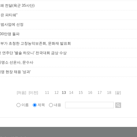
패 전달(육군 35사단)
꿈은 파티쉐”
시범사업에 선정
00만명 돌파
부가 초청한 고창농악보존회, 문화재 발표회
 연주단 '별솔 하모니' 전국대회 금상 수상
명소 선운사, 문수사
 현장 채용 '성과'
13
[처음]
[이전]
11
12
14
15
16
17
18
[끝]
이름
제목
내용