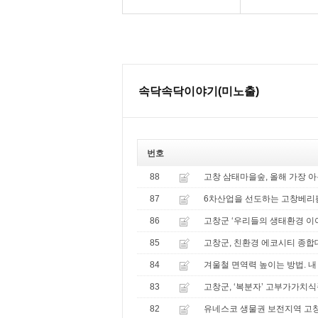
속닥속닥이야기(미노출)
번호
88
고창 삼태마을숲, 올해 가장 
87
6차산업을 선도하는 고창베리팜
86
고창군 ‘우리들의 생태환경 
85
고창군, 친환경 에코시티 종합
84
겨울철 면역력 높이는 방법. 내
83
고창군, ‘복분자’ 고부가가치
82
유네스코 생물권 보전지역 고창