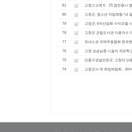
81
고창고교에 6ㆍ25 참전용사 명
80
고창군, 청소년 직업체험 “내 
79
고창군, 6차산업화 수익모델 
78
고창군 군립도서관 이용자수 1
77
유네스코 국제무용협회 한국본
76
고창 성송남중 시골의 작은학교
75
단풍구경갈만한곳. 고창의 단풍
74
고창군서 첫 취업박람회…80여명