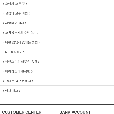
< 오이의 모든 것 >
< 살림의 고수 비법 >
< 사랑하며 살자 >
< 고창복분자와 수박축제 >
< 나쁜 입냄새 없애는 방법 >
“ 삼인행필유아사 ”
< 혜민스민의 따뜻한 응원 >
< 베이킹소다 활용법 >
< 그대는 꿈으로 와서 >
< 아재 개그 >
CUSTOMER CENTER
BANK ACCOUNT