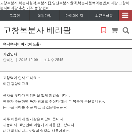
고창복분자,복분자원액,복분자즙,임신복분자원액,복분자원액먹는법,베리팜,고창복
분자베리팜,추천,가격,농장,판매
로그인
회원가입
마이페이지
최근본상품
고창복분자 베리팜
속닥속닥이야기(미노출)
가입인사
안복진
|
2015-12-09
|
조회수 2545
고창댁에 인사 드려요..~
여긴 광양이고요
쑥차를 찾다가 베리팜을 알게 되었습니다....
복분자 주문하면 쑥차 덤으로 주신다 해서 ^^ 복분자 주문합니당~.
(-- 아로니아를 주문 하고 싶었는데ㅠㅠ --)
자주 애용하게 될거같은 예감이 듭니다
귀농해서 10년만에 이렇게 자리를 잡으셨다니
대단 하십니다... 노력과 열정의 산물이겠죠.