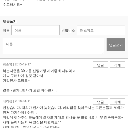
수고하셔요~
댓글쓰기
이름
비밀번호
댓글쓰기
최순영 | 2015-12-17
댓글
삭제
복분자즙을 30포를 신랑이랑 사이좋게 나눠먹고
계속 구매하게 될것 같아서
가입인사 드려요~
결혼 7년차...천사가 오길 바라면서...
베리팜 | 2016-01-11
댓글
삭제
반갑습니다. 저희가 인사가 늦었습니다. 베리팜을 찾아주시는 모든분들께 저희가
먼저 다가가야하는데,,,
이렇게 찾아주신 분들에게 조차도 제대로 인사를 못 드렸네요. 너무 죄송하구요~
새해 들어서는 더욱 열심을 다할께요^^
새해 복 많이 받으시구요~ 감사합니다..