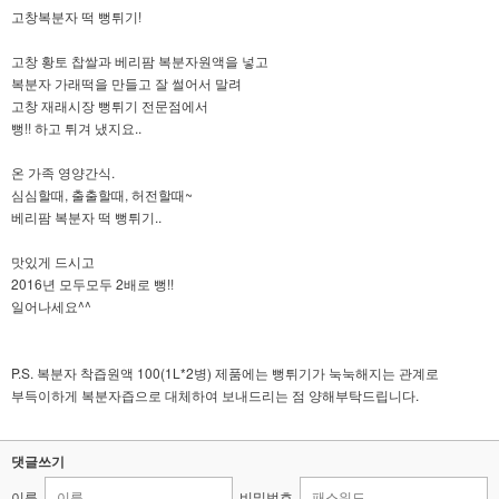
고창복분자 떡 뻥튀기!
고창 황토 찹쌀과 베리팜 복분자원액을 넣고
복분자 가래떡을 만들고 잘 썰어서 말려
고창 재래시장 뻥튀기 전문점에서
뻥!! 하고 튀겨 냈지요..
온 가족 영양간식.
심심할때, 출출할때, 허전할때~
베리팜 복분자 떡 뻥튀기..
맛있게 드시고
2016년 모두모두 2배로 뻥!!
일어나세요^^
P.S. 복분자 착즙원액 100(1L*2병) 제품에는 뻥튀기가 눅눅해지는 관계로
부득이하게 복분자즙으로 대체하여 보내드리는 점 양해부탁드립니다.
댓글쓰기
이름
비밀번호