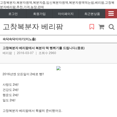
고창복분자,복분자원액,복분자즙,임신복분자원액,복분자원액먹는법,베리팜,고창복
분자베리팜,추천,가격,농장,판매
로그인
회원가입
마이페이지
최근본상품
고창복분자 베리팜
속닥속닥이야기(미노출)
고창복분자 베리팜에서 복분자 떡 뻥튀기를 드립니다.(종료)
베리팜
|
2016-03-07
|
조회수 2960
2016년엔 모든일이 2배로 뻥!!
사랑도 2배!
건강도 2배!
행운도 2배!
일도 2배!
고창복분자 베리팜에서 특별히 준비했어요.