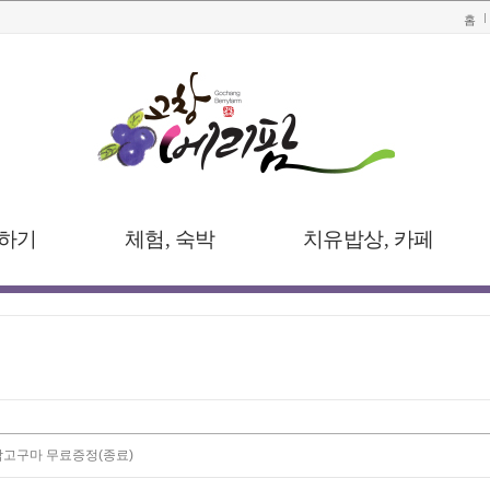
홈
하기
체험, 숙박
치유밥상, 카페
박고구마 무료증정(종료)