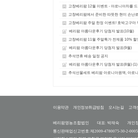
고창베리팜 12월 이벤트 - 아로니아차를 드
고창베리팜에서 준비한 따뜻한 현미 손난로
고창베리팜 주말 한정 이벤트! 호박고구마 
베리팜 아름다운후기 당첨자 발표(10월)
고창베리팜 11월 주말특가 전제품 10% 할
베리팜 아름다운후기 당첨자 발표(9월)
추석연휴 배송 일정 공지
(1)
베리팜 아름다운후기 당첨자 발표(8월)
추석선물세트 베리팜 아로니아원액, 아로니
이용약관
개인정보취급방침
오시는길
고객
베리팜영농조합법인 대표: 박재숙 개인정보담
통신판매업신고번호:제2009-4780075-30-2