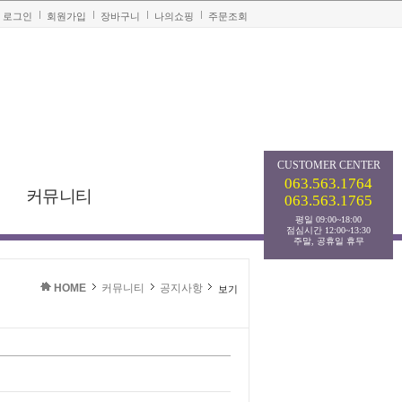
로그인
회원가입
장바구니
나의쇼핑
주문조회
CUSTOMER
CENTER
063.563.1764
커뮤니티
063.563.1765
평일 09:00~18:00
점심시간 12:00~13:30
주말, 공휴일 휴무
HOME
커뮤니티
공지사항
보기