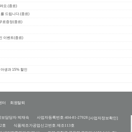
려요.(종료)
를 드립니다.(종료)
무료증정(종료)
인 이벤트(종료)
아생과 15% 할인
센터
회원탈퇴
당자:박재숙 사업자등록번호:404-81-27928
[사업자정보확인]
-00052호 식품제조가공업신고번호:제조113호