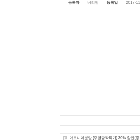
등록자
베리팜
등록일
2017-11
아로니아분말 [주말깜짝특가] 30% 할인(종