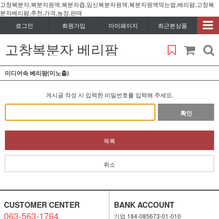
고창복분자,복분자원액,복분자즙,임신복분자원액,복분자원액먹는법,베리팜,고창복
분자베리팜,추천,가격,농장,판매
로그인
회원가입
마이페이지
최근본상품
고창복분자 베리팜
미디어속 베리팜(미노출)
게시글 작성 시 입력한 비밀번호를 입력해 주세요.
확인
목록
취소
CUSTOMER CENTER
BANK ACCOUNT
063-563-1764
기업 184-085673-01-010