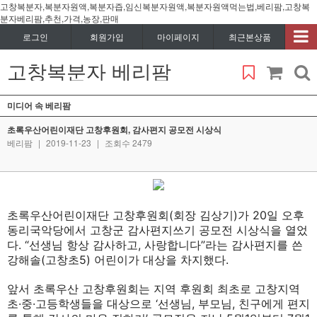
고창복분자,복분자원액,복분자즙,임신복분자원액,복분자원액먹는법,베리팜,고창복
분자베리팜,추천,가격,농장,판매
로그인
회원가입
마이페이지
최근본상품
고창복분자 베리팜
미디어 속 베리팜
초록우산어린이재단 고창후원회, 감사편지 공모전 시상식
베리팜
|
2019-11-23
|
조회수 2479
초록우산어린이재단 고창후원회(회장 김상기)가 20일 오후
동리국악당에서 고창군 감사편지쓰기 공모전 시상식을 열었
다. “선생님 항상 감사하고, 사랑합니다”라는 감사편지를 쓴
강해솔(고창초5) 어린이가 대상을 차지했다.
앞서 초록우산 고창후원회는 지역 후원회 최초로 고창지역
초·중·고등학생들을 대상으로 ‘선생님, 부모님, 친구에게 편지