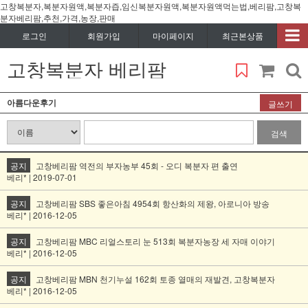
고창복분자,복분자원액,복분자즙,임신복분자원액,복분자원액먹는법,베리팜,고창복
분자베리팜,추천,가격,농장,판매
로그인
회원가입
마이페이지
최근본상품
고창복분자 베리팜
아름다운후기
글쓰기
검색
공지
고창베리팜 역전의 부자농부 45회 - 오디 복분자 편 출연
베리* | 2019-07-01
공지
고창베리팜 SBS 좋은아침 4954회 항산화의 제왕, 아로니아 방송
베리* | 2016-12-05
공지
고창베리팜 MBC 리얼스토리 눈 513회 복분자농장 세 자매 이야기
베리* | 2016-12-05
공지
고창베리팜 MBN 천기누설 162회 토종 열매의 재발견, 고창복분자
베리* | 2016-12-05